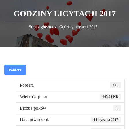
GODZINY LICYTACJI 2017
Strona główna
Godziny licytacji 2017
Pobierz
Pobierz
321
Wielkość pliku
405.94 KB
Liczba plików
1
Data utworzenia
14 stycznia 2017