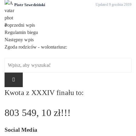
Piotr Szwedziński
Updated 9 grudnia 2019
Poprzedni wpis
Nawigacja
Regulamin biegu
wpisu
Następny wpis
Zgoda rodziców - wolontariusz:
Kwota z XXXIV finału to:
803 549, 10 zł!!!
Social Media