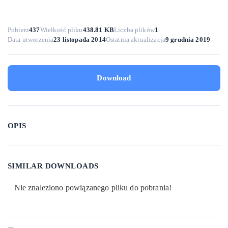
Pobierz
437
Wielkość pliku
438.81 KB
Liczba plików
1
Data utworzenia
23 listopada 2014
Ostatnia aktualizacja
9 grudnia 2019
Download
OPIS
SIMILAR DOWNLOADS
Nie znaleziono powiązanego pliku do pobrania!