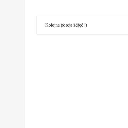
Nawigacja
Kolejna porcja zdjęć :)
wpisu