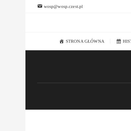
Przejdź
wosp@wosp.czest.pl
do
treści
STRONA GŁÓWNA
HI