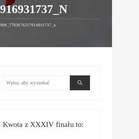
7916931737_N
6908_7783676217916931737_n
Kwota z XXXIV finału to: