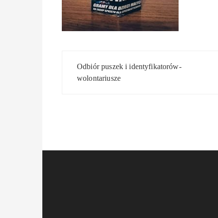
Nawigacja
Odbiór puszek i identyfikatorów-
wpisu
wolontariusze