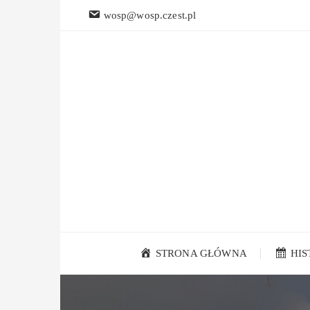
Przejdź
wosp@wosp.czest.pl
do
treści
STRONA GŁÓWNA
HI