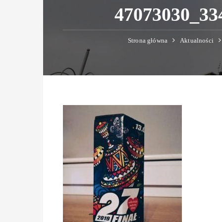
47073030_33
Strona główna
Aktualności