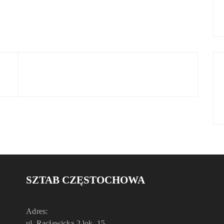
SZTAB CZĘSTOCHOWA
Adres:
ul. Racławicka 2 lok. 15