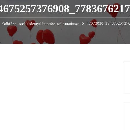
4675257376908_778367621
47073030_33467525737
Odbiór puszek i identyfikatorów- wolontariusze