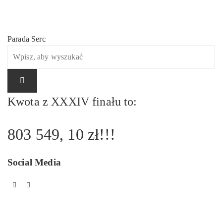
Parada Serc
Nawigacja
wpisu
Kwota z XXXIV finału to:
803 549, 10 zł!!!
Social Media