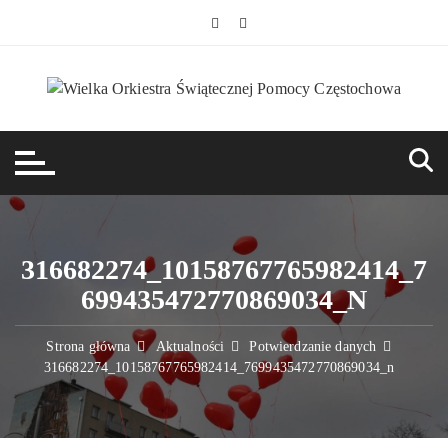
Przejdź
do
treści
316682274_10158767765982414_7
699435472770869034_N
Strona główna
Aktualności
Potwierdzanie danych
316682274_10158767765982414_7699435472770869034_n