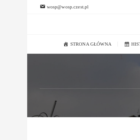
Przejdź
wosp@wosp.czest.pl
do
treści
STRONA GŁÓWNA
HI