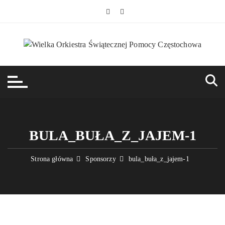
Przejdź
do
treści
BULA_BUŁA_Z_JAJEM-1
Strona główna
Sponsorzy
bula_buła_z_jajem-1