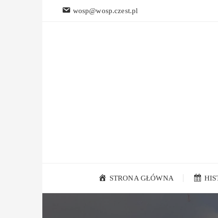
Przejdź
wosp@wosp.czest.pl
do
treści
STRONA GŁÓWNA
HI