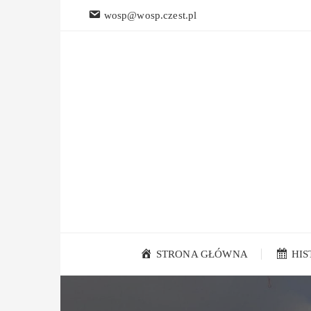
Przejdź
wosp@wosp.czest.pl
do
treści
STRONA GŁÓWNA
HI