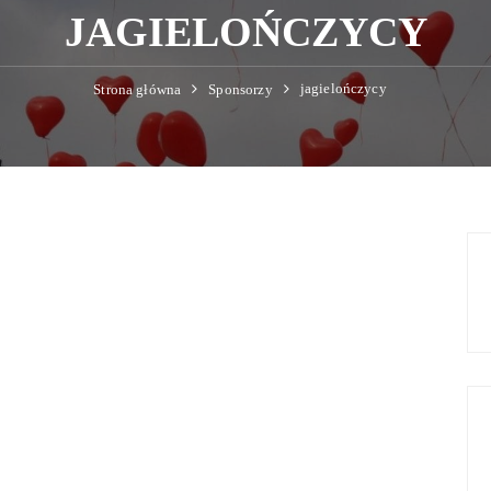
JAGIELOŃCZYCY
jagielończycy
Strona główna
Sponsorzy