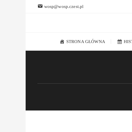
Przejdź
wosp@wosp.czest.pl
do
treści
STRONA GŁÓWNA
HI