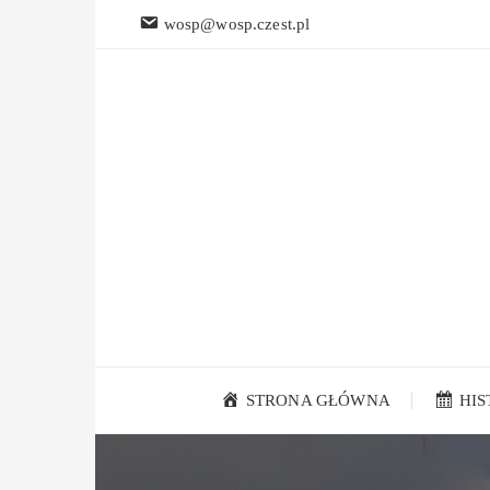
Przejdź
wosp@wosp.czest.pl
do
treści
STRONA GŁÓWNA
HI