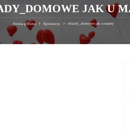
ADY_DOMOWE JAK U 
obiady_domowe jak u mamy
Strona główna
Sponsorzy