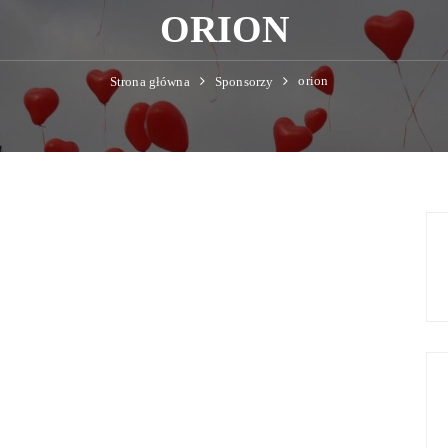
ORION
orion
Strona główna
Sponsorzy