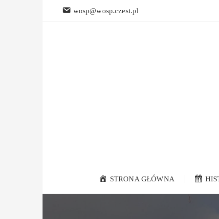
Przejdź
wosp@wosp.czest.pl
do
treści
STRONA GŁÓWNA
HI