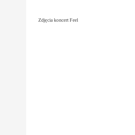
Zdjęcia koncert Feel
Nawigacja
wpisu