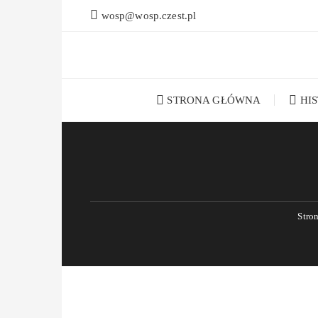
Przejdź
wosp@wosp.czest.pl
do
treści
STRONA GŁÓWNA
HI
Stro