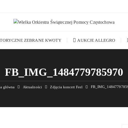
STORYCZNE ZEBRANE KWOTY
AUKCJE ALLEGRO
FB_IMG_1484779785970
FB_IMG_1484779785
na główna
Aktualności
Zdjęcia koncert Feel