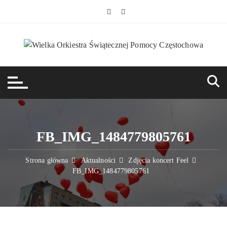
Przejdź
do
treści
FB_IMG_1484779805761
Strona główna
Aktualności
Zdjęcia koncert Feel
FB_IMG_1484779805761