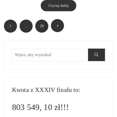
Czytaj dalej
Stronicowanie
1
…
20
wpisów
Kwota z XXXIV finału to:
803 549, 10 zł!!!