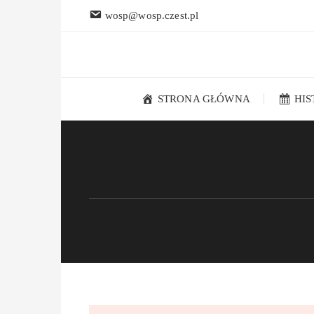
Przejdź
wosp@wosp.czest.pl
do
treści
STRONA GŁÓWNA
HI