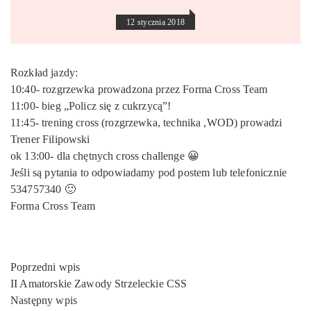
12 stycznia 2018
Rozkład jazdy:
10:40- rozgrzewka prowadzona przez Forma Cross Team
11:00- bieg „Policz się z cukrzycą”!
11:45- trening cross (rozgrzewka, technika ,WOD) prowadzi
Trener Filipowski
ok 13:00- dla chętnych cross challenge
😀
Jeśli są pytania to odpowiadamy pod postem lub telefonicznie
534757340
🙂
Forma Cross Team
Nawigacja
Poprzedni wpis
wpisu
II Amatorskie Zawody Strzeleckie CSS
Następny wpis