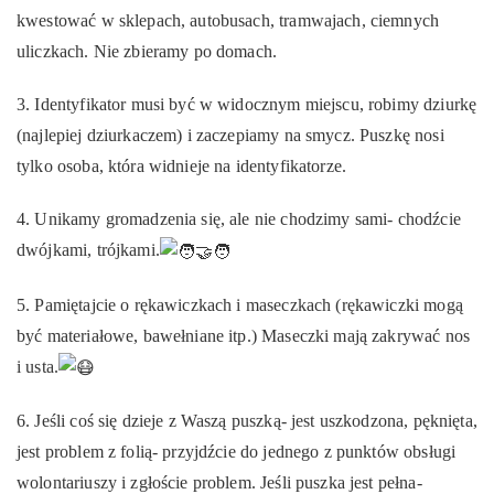
kwestować w sklepach, autobusach, tramwajach, ciemnych
uliczkach. Nie zbieramy po domach.
3. Identyfikator musi być w widocznym miejscu, robimy dziurkę
(najlepiej dziurkaczem) i zaczepiamy na smycz. Puszkę nosi
tylko osoba, która widnieje na identyfikatorze.
4. Unikamy gromadzenia się, ale nie chodzimy sami- chodźcie
dwójkami, trójkami.
5. Pamiętajcie o rękawiczkach i maseczkach (rękawiczki mogą
być materiałowe, bawełniane itp.) Maseczki mają zakrywać nos
i usta.
6. Jeśli coś się dzieje z Waszą puszką- jest uszkodzona, pęknięta,
jest problem z folią- przyjdźcie do jednego z punktów obsługi
wolontariuszy i zgłoście problem. Jeśli puszka jest pełna-