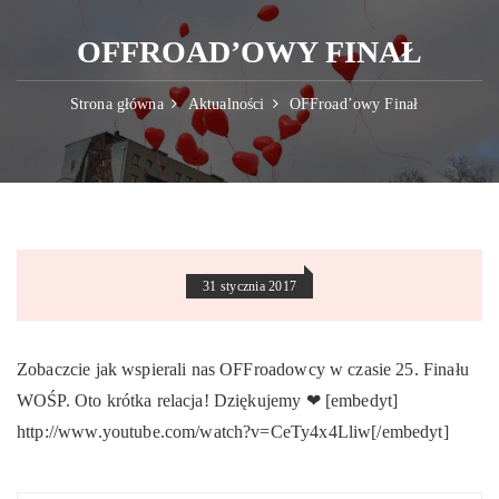
OFFROAD’OWY FINAŁ
Strona główna
Aktualności
OFFroad’owy Finał
31 stycznia 2017
Zobaczcie jak wspierali nas OFFroadowcy w czasie 25. Finału
WOŚP. Oto krótka relacja! Dziękujemy ❤ [embedyt]
http://www.youtube.com/watch?v=CeTy4x4Lliw[/embedyt]