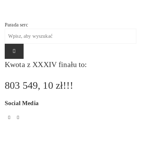
Parada serc
Nawigacja
wpisu
Kwota z XXXIV finału to:
803 549, 10 zł!!!
Social Media