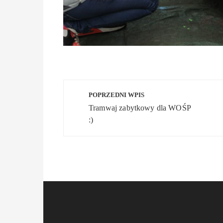
Nawigacja
POPRZEDNI WPIS
wpisu
Tramwaj zabytkowy dla WOŚP
:)