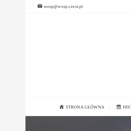
Przejdź
wosp@wosp.czest.pl
do
treści
STRONA GŁÓWNA
HI