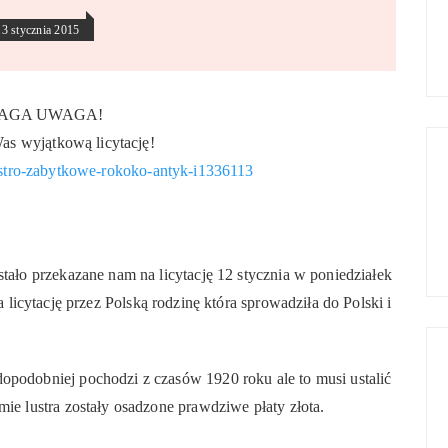
13 stycznia 2015
AGA UWAGA!
s wyjątkową licytację!
lustro-zabytkowe-rokoko-antyk-i1336113
tało przekazane nam na licytację 12 stycznia w poniedziałek
 licytację przez Polską rodzinę która sprowadziła do Polski i
podobniej pochodzi z czasów 1920 roku ale to musi ustalić
ie lustra zostały osadzone prawdziwe płaty złota.