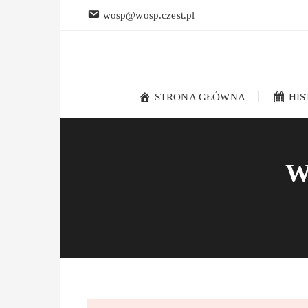
Przejdź
wosp@wosp.czest.pl
do
treści
STRONA GŁÓWNA
HI
W