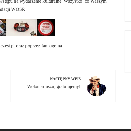
t wstępu na wydarzenie kulturalne. Wszystko, co Waszym
undacji WOŚP.
est.pl oraz poprzez fanpage na
NASTĘPNY WPIS
Wolontariuszu, gratulujemy!