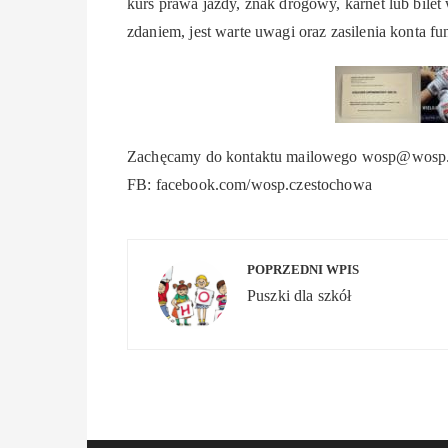
kurs prawa jazdy, znak drogowy, karnet lub bile
zdaniem, jest warte uwagi oraz zasilenia konta f
Zachęcamy do kontaktu mailowego wosp@wosp.cz
FB: facebook.com/wosp.czestochowa
Nawigacja
POPRZEDNI WPIS
wpisu
Puszki dla szkół