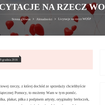
ICYTACJE NA RZECZ WO
Licytacje na rzecz WOŚP
Strona główna
Aktualności
9 grudnia 2016
ciowej rzeczy, z której dochód ze sprzedaży chcielibyście
 Świątecznej Pomocy, to możemy Wam w tym pomóc.
ka, plakat, piłka z podpisem artysty, oryginalny breloczek,