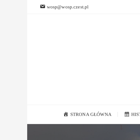
Przejdź
wosp@wosp.czest.pl
do
treści
STRONA GŁÓWNA
HI