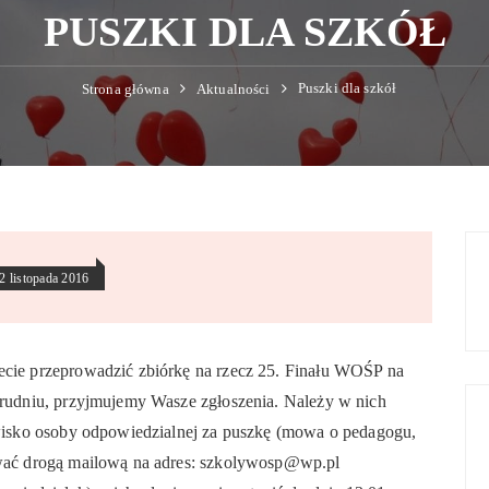
PUSZKI DLA SZKÓŁ
Puszki dla szkół
Strona główna
Aktualności
2 listopada 2016
ecie przeprowadzić zbiórkę na rzecz 25. Finału WOŚP na
grudniu, przyjmujemy Wasze zgłoszenia. Należy w nich
zwisko osoby odpowiedzialnej za puszkę (mowa o pedagogu,
ować drogą mailową na adres: szkolywosp@wp.pl