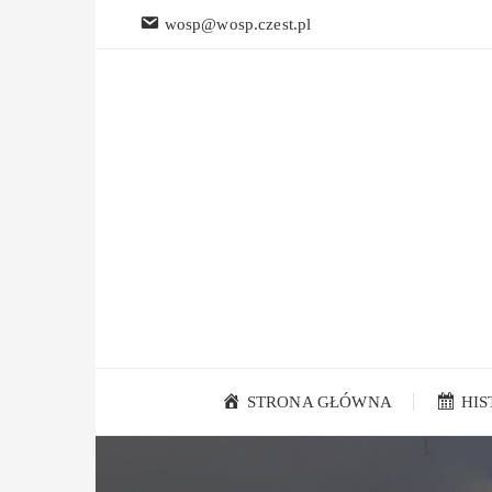
Przejdź
wosp@wosp.czest.pl
do
treści
STRONA GŁÓWNA
HI