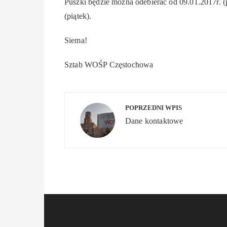
Puszki będzie można odebierać od 09.01.2017r. (p
(piątek).
Siema!
Sztab WOŚP Częstochowa
Nawigacja
POPRZEDNI WPIS
wpisu
Dane kontaktowe