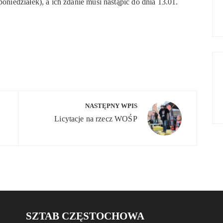
oniedziałek), a ich zdanie musi nastąpić do dnia 13.01.
NASTĘPNY WPIS
Licytacje na rzecz WOŚP
SZTAB CZĘSTOCHOWA