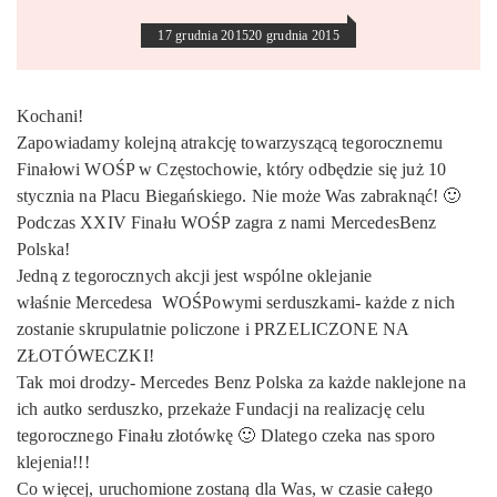
17 grudnia 2015
20 grudnia 2015
Kochani!
Zapowiadamy kolejną atrakcję towarzyszącą tegorocznemu
Finałowi WOŚP w Częstochowie, który odbędzie się już 10
stycznia na Placu Biegańskiego. Nie może Was zabraknąć! 🙂
Podczas XXIV Finału WOŚP zagra z nami MercedesBenz
Polska!
Jedną z tegorocznych akcji jest wspólne oklejanie
właśnie Mercedesa WOŚPowymi serduszkami- każde z nich
zostanie skrupulatnie policzone i PRZELICZONE NA
ZŁOTÓWECZKI!
Tak moi drodzy- Mercedes Benz Polska za każde naklejone na
ich autko serduszko, przekaże Fundacji na realizację celu
tegorocznego Finału złotówkę 🙂 Dlatego czeka nas sporo
klejenia!!!
Co więcej, uruchomione zostaną dla Was, w czasie całego